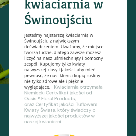
kwiaciarnia w
Świnoujściu
Jesteśmy najstarszą kwiaciarnią w
Świnoujściu z największym
doświadczeniem. Uważamy, że miejsce
tworzą ludzie, dlatego zawsze możesz
liczyć na nasz uśmiechnięty i pomocny
zespół. Kupujemy tylko kwiaty
najwyższej klasy i jakości, aby mieć
pewność, że nasi klienci kupią rośliny
nie tylko zdrowe ale i pięknie
Kwiaciarnia otrzymała
wyglądające.
Niemiecki Certyfikat jakości od
Oasis ® Floral Products,
oraz Certyfikat jakości Tuflowers
Kwiaty Świata, który świadczy o
najwyższej jakości produktów w
naszej kwiaciarni