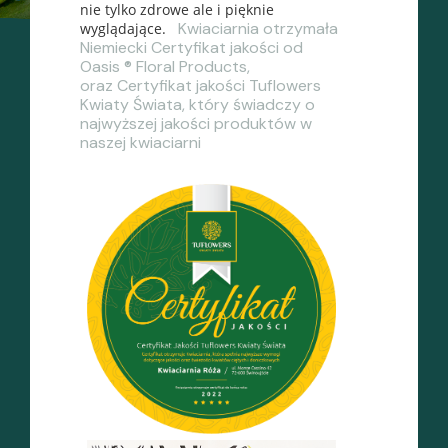
nie tylko zdrowe ale i pięknie
Kwiaciarnia otrzymała
wyglądające.
Niemiecki Certyfikat jakości od
Oasis ® Floral Products,
oraz Certyfikat jakości Tuflowers
Kwiaty Świata, który świadczy o
najwyższej jakości produktów w
naszej kwiaciarni